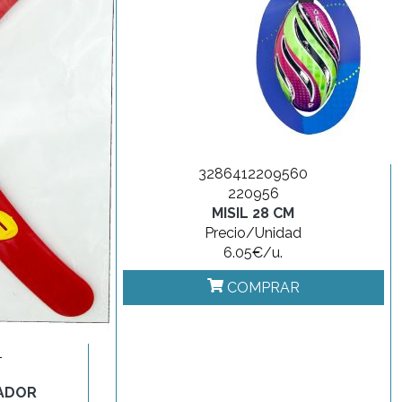
3286412209560
220956
MISIL 28 CM
Precio/Unidad
6.05€/u.
COMPRAR
1
ADOR