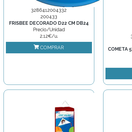
3286412004332
200433
FRISBEE DECORADO D22 CM DB24
Precio/Unidad
2.12€/u.
COMPRAR
COMETA 5