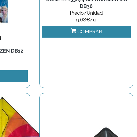
DB36
Precio/Unidad
9.68€/u.
COMPRAR
4
ZEN DB12