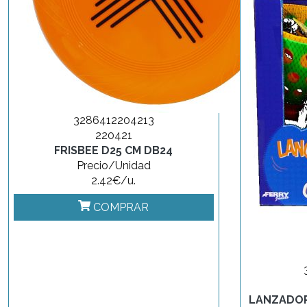
3286412204213
220421
FRISBEE D25 CM DB24
Precio/Unidad
2.42€/u.
COMPRAR
LANZADOR