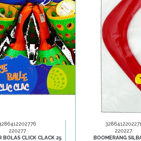
3286412202776
328641220227
220277
220227
 BOLAS CLICK CLACK 25
BOOMERANG SILB