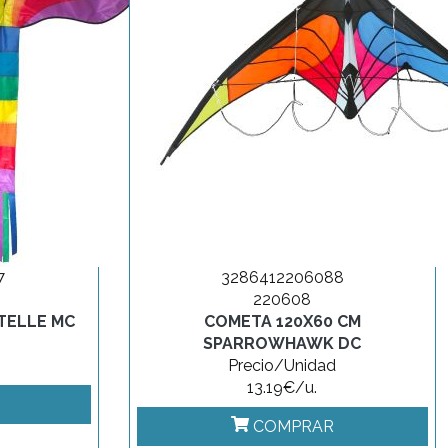
7
3286412206088
220608
ITELLE MC
COMETA 120X60 CM
SPARROWHAWK DC
Precio/Unidad
13.19€/u.
COMPRAR