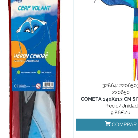
328641220650
220650
COMETA 140X213 CM S
Precio/Unidad
9.86€/u.
COMPRAR