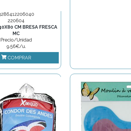
3286412206040
220604
40X80 CM BRESA FRESCA
MC
Precio/Unidad
9.56€/u.
COMPRAR