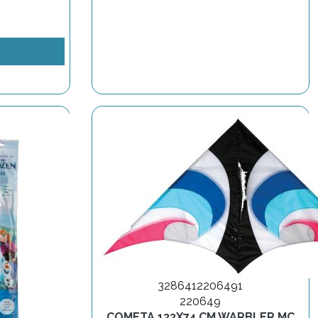
3286412206491
220649
COMETA 133X74 CM WARBLER MC