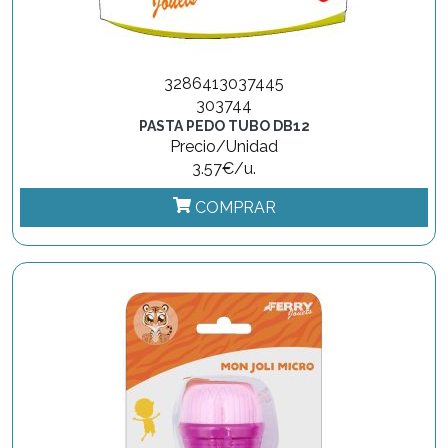
3286413037445
303744
PASTA PEDO TUBO DB12
Precio/Unidad
3.57€/u.
COMPRAR