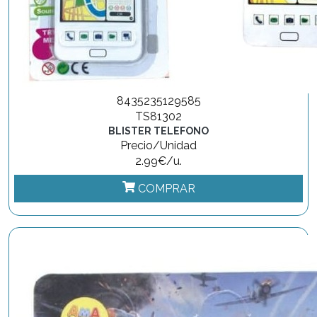
8435235129585
TS81302
BLISTER TELEFONO
Precio/Unidad
2.99€/u.
COMPRAR