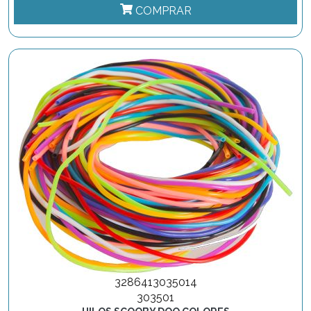
COMPRAR
3286413035014
303501