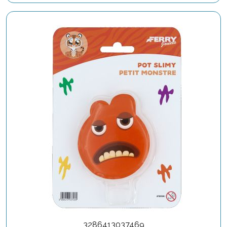
3286413037469