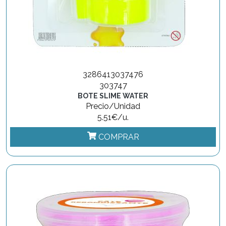
3286413037476
303747
BOTE SLIME WATER
Precio/Unidad
5.51€/u.
COMPRAR