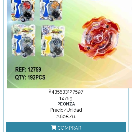
8435533127597
12759
PEONZA
Precio/Unidad
2.60€/u.
COMPRAR