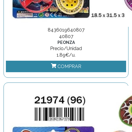
8436019640807
40807
PEONZA
Precio/Unidad
1.89€/u.
COMPRAR