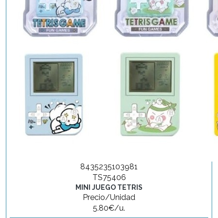
8435235103981
TS75406
MINI JUEGO TETRIS
Precio/Unidad
5.80€/u.