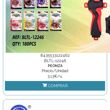
8435533122462
BLTL-12246
PEONZA
Precio/Unidad
3.13€/u.
COMPRAR