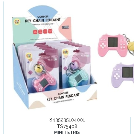
8435235104001
TS75408
MINI TETRIS