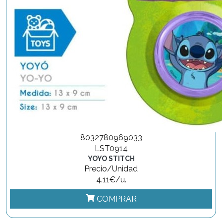
8032780969033
LST0914
YOYO STITCH
Precio/Unidad
4.11€/u.
COMPRAR