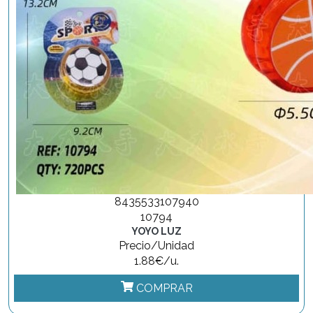
8435533107940
10794
YOYO LUZ
Precio/Unidad
1.88€/u.
COMPRAR