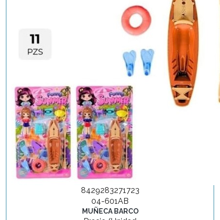
8429283271723
04-601AB
MUÑECA BARCO