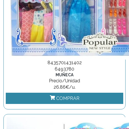
8435701431402
6493780
MUÑECA
Precio/Unidad
26.86€/u.
COMPRAR