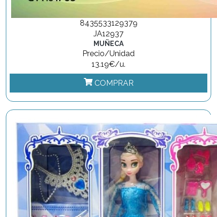
8435533129379
JA12937
MUÑECA
Precio/Unidad
13.19€/u.
COMPRAR