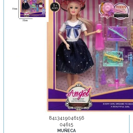
8413419046156
04615
MUÑECA