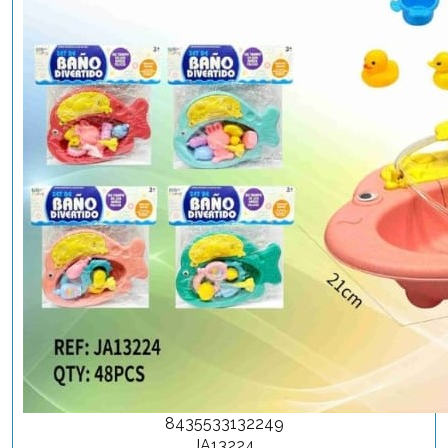
8435533132249
JA13224