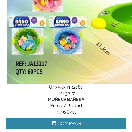
8435533132181
JA13217
MUÑECA BAÑERA
Precio/Unidad
4.46€/u.
COMPRAR