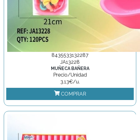
8435533132287
JA13228
MUÑECA BAÑERA
Precio/Unidad
3.13€/u.
COMPRAR