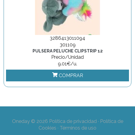
3286413011094
301109
PULSERA PELUCHE CLIPSTRIP 12
Precio/Unidad
9.01€/u.
COMPRAR
Oneday © 2026
Política de privacidad
·
Política de
Cookies
·
Términos de uso