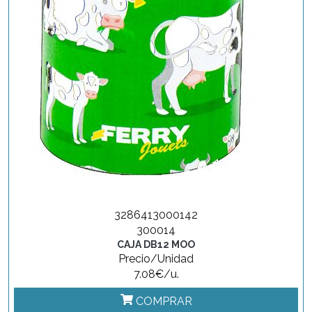
3286413000142
300014
CAJA DB12 MOO
Precio/Unidad
7.08€/u.
COMPRAR