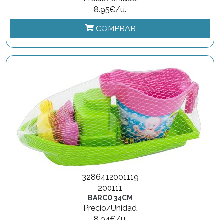
8.95€/u.
COMPRAR
3286412001119
200111
BARCO 34CM
Precio/Unidad
8.94€/u.