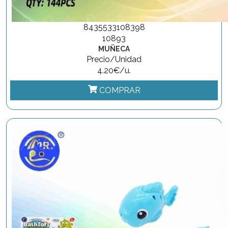
8435533108398
10893
MUÑECA
Precio/Unidad
4.20€/u.
COMPRAR