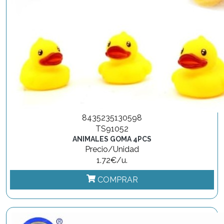
8435235130598
TS91052
ANIMALES GOMA 4PCS
Precio/Unidad
1.72€/u.
COMPRAR