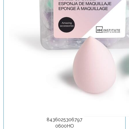
8436025306797
0600HO